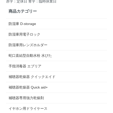
赤字：定休日 青字：臨時休業日
商品カテゴリー
防湿庫 D-storage
防湿庫用電子ロック
防湿庫用レンズホルダー
蛇口直結型自動水栓 水ぴた
手指消毒器 エブリア
補聴器乾燥器 クイックエイド
補聴器乾燥器 Quick aid+
補聴器専用強力乾燥剤
イヤホン用ドライケース