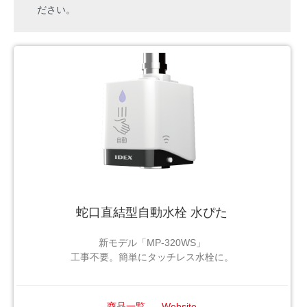
ださい。
蛇口直結型自動水栓 水ぴた
新モデル「MP-320WS」
工事不要。簡単にタッチレス水栓に。
商品一覧
Website