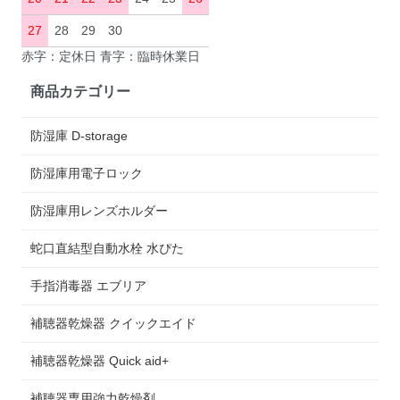
27
28
29
30
赤字：定休日 青字：臨時休業日
商品カテゴリー
防湿庫 D-storage
防湿庫用電子ロック
防湿庫用レンズホルダー
蛇口直結型自動水栓 水ぴた
手指消毒器 エブリア
補聴器乾燥器 クイックエイド
補聴器乾燥器 Quick aid+
補聴器専用強力乾燥剤