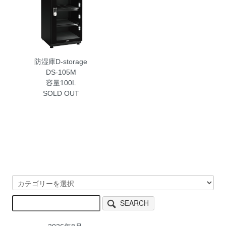
防湿庫D-storage
DS-105M
容量100L
SOLD OUT
SEARCH