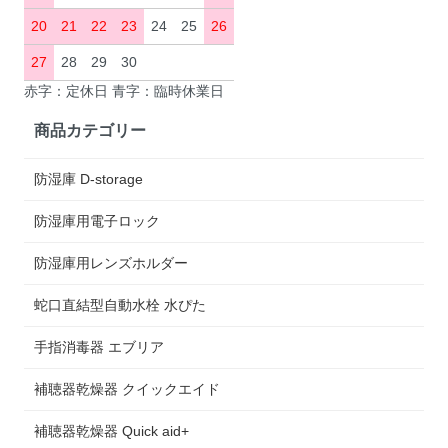
20
21
22
23
24
25
26
27
28
29
30
赤字：定休日 青字：臨時休業日
商品カテゴリー
防湿庫 D-storage
防湿庫用電子ロック
防湿庫用レンズホルダー
蛇口直結型自動水栓 水ぴた
手指消毒器 エブリア
補聴器乾燥器 クイックエイド
補聴器乾燥器 Quick aid+