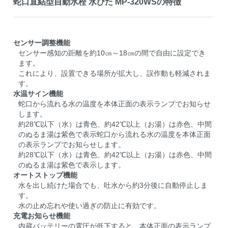
蛇口直結型自動水栓 水ぴた MP-320WSの特徴
センサー調整機能
センサー感知の距離を約10㎝～18㎝の間で自由に設定でき
ます。
これにより、設置できる場所が拡大し、誤作動も軽減されま
す。
水温サイン機能
蛇口から流れる水の温度を本体正面の表示ランプでお知らせ
します。
約28℃以下（水）は青色、約42℃以上（お湯）は赤色、中間
のぬるま湯は紫色で表示蛇口から流れる水の温度を本体正面
の表示ランプでお知らせします。
約28℃以下（水）は青色、約42℃以上（お湯）は赤色、中間
のぬるま湯は紫色で表示します。
オートストップ機能
水を出し続けた場合でも、吐水から約3分後に自動停止しま
す。
水の止め忘れや使い過ぎの防止に有効です。
充電お知らせ機能
内蔵バッテリーの電圧が低下すると、本体正面の表示ランプ