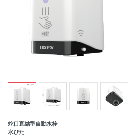
蛇口直結型自動水栓
水ぴた