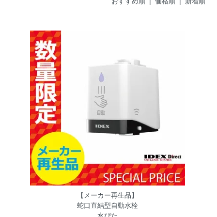
おすすめ順 |
価格順
|
新着順
【メーカー再生品】
蛇口直結型自動水栓
水ぴた