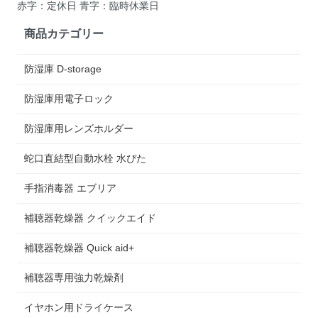
赤字：定休日 青字：臨時休業日
商品カテゴリー
防湿庫 D-storage
防湿庫用電子ロック
防湿庫用レンズホルダー
蛇口直結型自動水栓 水ぴた
手指消毒器 エブリア
補聴器乾燥器 クイックエイド
補聴器乾燥器 Quick aid+
補聴器専用強力乾燥剤
イヤホン用ドライケース