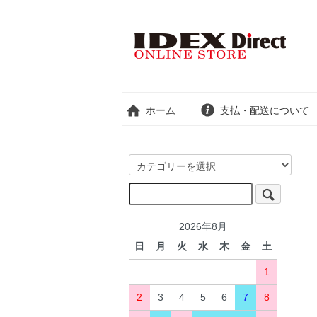
ホーム
支払・配送について
2026年8月
日
月
火
水
木
金
土
1
2
3
4
5
6
7
8