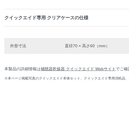
クイックエイド専用 クリアケースの仕様
外形寸法
直径70 × 高さ60（mm）
本製品の詳細情報は
補聴器乾燥器 クイックエイド Webサイト
でご確
※本ページ掲載写真のクイックエイド本体セット、クイックエイド専用消耗品、