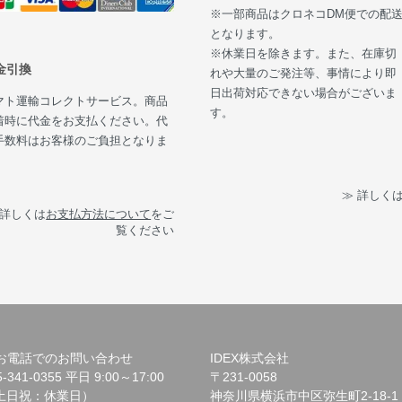
※一部商品はクロネコDM便での配
となります。
※休業日を除きます。また、在庫切
金引換
れや大量のご発注等、事情により即
日出荷対応できない場合がございま
マト運輸コレクトサービス。商品
す。
着時に代金をお支払ください。代
手数料はお客様のご負担となりま
。
≫ 詳しく
 詳しくは
お支払方法について
をご
覧ください
お電話でのお問い合わせ
IDEX株式会社
5-341-0355 平日 9:00～17:00
〒231-0058
土日祝：休業日）
神奈川県横浜市中区弥生町2-18-1