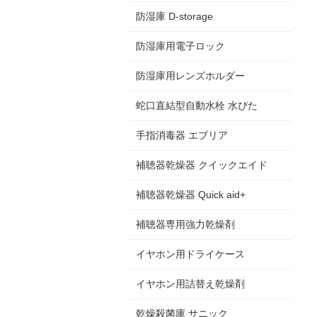
防湿庫 D-storage
防湿庫用電子ロック
防湿庫用レンズホルダー
蛇口直結型自動水栓 水ぴた
手指消毒器 エブリア
補聴器乾燥器 クイックエイド
補聴器乾燥器 Quick aid+
補聴器専用強力乾燥剤
イヤホン用ドライケース
イヤホン用詰替え乾燥剤
乾燥殺菌庫 サニック