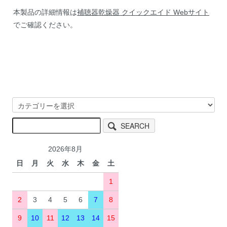
本製品の詳細情報は
補聴器乾燥器 クイックエイド Webサイト
でご確認ください。
SEARCH
2026年8月
日
月
火
水
木
金
土
1
2
3
4
5
6
7
8
9
10
11
12
13
14
15