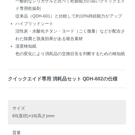
一般的なシリカゲルと比べて乾燥能力の高いクイックエイ
ド専用乾燥剤
従来品（QDH-601）と比較して約10%持続能力がアップ
ハイブリッドシート
活性炭・水酸化チタン・ヨード（ごく微量）などが配合さ
れた除菌と脱臭効果がある複合素材
湿度検知紙
色の変化により消耗品の交換目安を判断するための検知紙
クイックエイド専用 消耗品セット QDH-602の仕様
サイズ
60(直径)×18(高さ)mm
質量