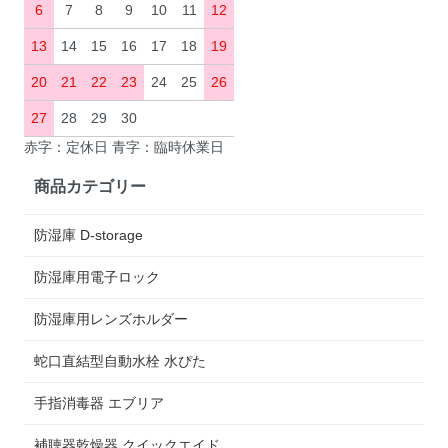
6
7
8
9
10
11
12
13
14
15
16
17
18
19
20
21
22
23
24
25
26
27
28
29
30
赤字：定休日 青字：臨時休業日
商品カテゴリー
防湿庫 D-storage
防湿庫用電子ロック
防湿庫用レンズホルダー
蛇口直結型自動水栓 水ぴた
手指消毒器 エブリア
補聴器乾燥器 クイックエイド