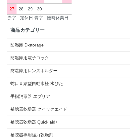
27
28
29
30
赤字：定休日 青字：臨時休業日
商品カテゴリー
防湿庫 D-storage
防湿庫用電子ロック
防湿庫用レンズホルダー
蛇口直結型自動水栓 水ぴた
手指消毒器 エブリア
補聴器乾燥器 クイックエイド
補聴器乾燥器 Quick aid+
補聴器専用強力乾燥剤