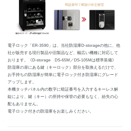
電子ロック「ER-3590」は、当社防湿庫D-storageの他に、他
社が販売する現行製品や旧製品など、幅広い機種に対応して
おります。《D-storage DS-65M／DS-105Mは標準装備》
防湿庫の扉にある鍵（キーロック）部分を取換えるだけで、
お手持ちの防湿庫が簡単に電子ロック付き防湿庫にグレード
アップします。
本機タッチパネル内の数字に暗証番号を入力するキーレス解
錠により、鍵（キー）の所持や保管の必要もなく、紛失の心
配もありません。
電子ロック付きの防湿庫をお楽しみください。