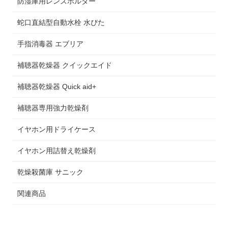
防湿庫用レンズホルダー
蛇口直結型自動水栓 水ぴた
手指消毒器 エブリア
補聴器乾燥器 クイックエイド
補聴器乾燥器 Quick aid+
補聴器専用強力乾燥剤
イヤホン用ドライケース
イヤホン用詰替え乾燥剤
乾燥殺菌庫 サニック
関連商品