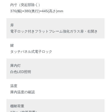
内寸（突起部除く）
376(幅)×380(奥行)×445(高さ)mm
扉
電子ロック付きフラットフレーム強化ガラス扉・右開き
鍵
タッチパネル式電子ロック
庫内灯
白色LED照明
温度
庫内温度の確認
棚耐荷重