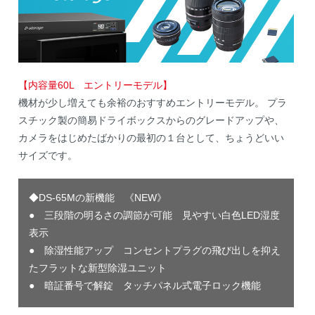
【内容量60L エントリーモデル】
機材が少し増えても余裕のおすすめエントリーモデル。 プラ
スチック製の簡易ドライボックスからのグレードアップや、
カメラをはじめたばかりの最初の１台として、ちょうどいい
サイズです。
◆DS-65Mの新機能 《NEW》
● 三段階の明るさの調節が可能 見やすい白色LED湿度
表示
● 除湿性能アップ コンセントプラグの飛び出しを抑え
たフラットな新型除湿ユニット
● 暗証番号で解錠 タッチパネル式電子ロック機能