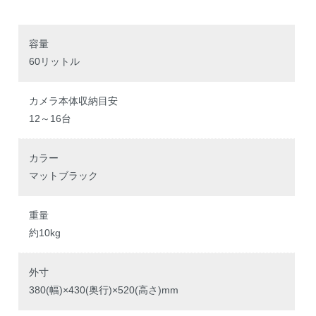
容量
60リットル
カメラ本体収納目安
12～16台
カラー
マットブラック
重量
約10kg
外寸
380(幅)×430(奥行)×520(高さ)mm