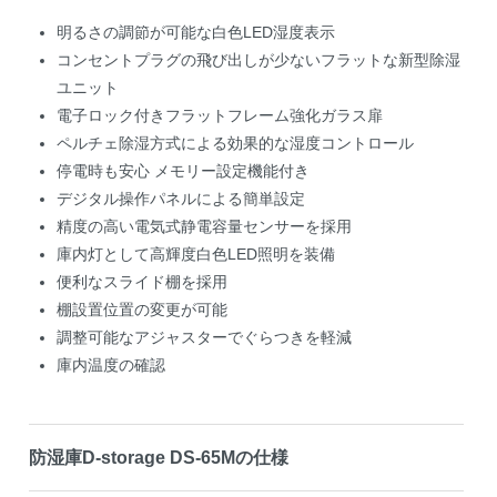
明るさの調節が可能な白色LED湿度表示
コンセントプラグの飛び出しが少ないフラットな新型除湿
ユニット
電子ロック付きフラットフレーム強化ガラス扉
ペルチェ除湿方式による効果的な湿度コントロール
停電時も安心 メモリー設定機能付き
デジタル操作パネルによる簡単設定
精度の高い電気式静電容量センサーを採用
庫内灯として高輝度白色LED照明を装備
便利なスライド棚を採用
棚設置位置の変更が可能
調整可能なアジャスターでぐらつきを軽減
庫内温度の確認
防湿庫D-storage DS-65Mの仕様