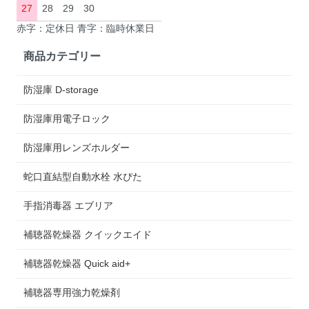
27
28
29
30
赤字：定休日 青字：臨時休業日
商品カテゴリー
防湿庫 D-storage
防湿庫用電子ロック
防湿庫用レンズホルダー
蛇口直結型自動水栓 水ぴた
手指消毒器 エブリア
補聴器乾燥器 クイックエイド
補聴器乾燥器 Quick aid+
補聴器専用強力乾燥剤