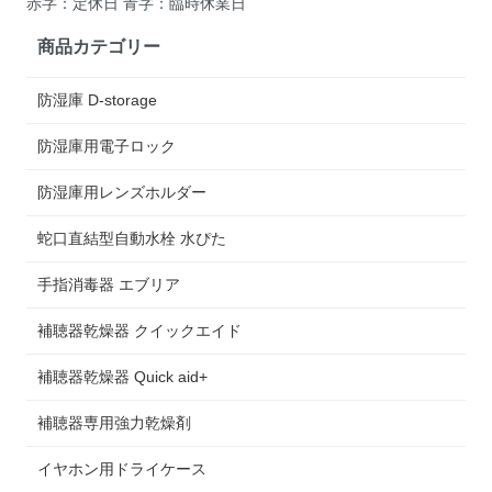
赤字：定休日 青字：臨時休業日
商品カテゴリー
防湿庫 D-storage
防湿庫用電子ロック
防湿庫用レンズホルダー
蛇口直結型自動水栓 水ぴた
手指消毒器 エブリア
補聴器乾燥器 クイックエイド
補聴器乾燥器 Quick aid+
補聴器専用強力乾燥剤
イヤホン用ドライケース