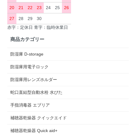
20
21
22
23
24
25
26
27
28
29
30
赤字：定休日 青字：臨時休業日
商品カテゴリー
防湿庫 D-storage
防湿庫用電子ロック
防湿庫用レンズホルダー
蛇口直結型自動水栓 水ぴた
手指消毒器 エブリア
補聴器乾燥器 クイックエイド
補聴器乾燥器 Quick aid+