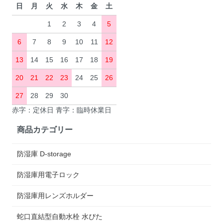
日
月
火
水
木
金
土
1
2
3
4
5
6
7
8
9
10
11
12
13
14
15
16
17
18
19
20
21
22
23
24
25
26
27
28
29
30
赤字：定休日 青字：臨時休業日
商品カテゴリー
防湿庫 D-storage
防湿庫用電子ロック
防湿庫用レンズホルダー
蛇口直結型自動水栓 水ぴた